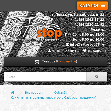
КАТАЛОГ
г. Пенза, ул. Измайлова, д. 32
(8412)62-53-23
(8412)20-22-92
Режим:
Пн - Сб : с 8:00 до 18:00
Вс : с 8:00 до 16:00
info@avtostop58.ru
Личный кабинет
Закладки (0)
Товаров 0 (
Уточняйте
)
Все новости
Coban2k
Как отличить оригинальное масло Castrol от подделки?