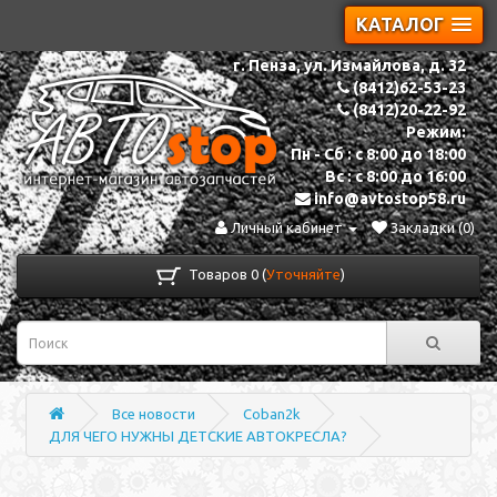
КАТАЛОГ
г. Пенза, ул. Измайлова, д. 32
(8412)62-53-23
(8412)20-22-92
Режим:
Пн - Сб : с 8:00 до 18:00
Вс : с 8:00 до 16:00
info@avtostop58.ru
Личный кабинет
Закладки (0)
Товаров 0 (
Уточняйте
)
Все новости
Coban2k
ДЛЯ ЧЕГО НУЖНЫ ДЕТСКИЕ АВТОКРЕСЛА?