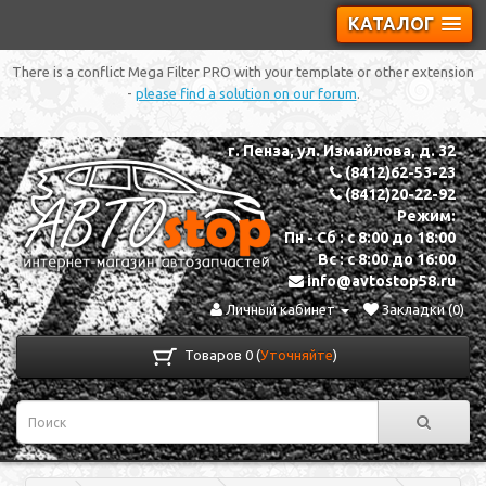
КАТАЛОГ
There is a conflict Mega Filter PRO with your template or other extension
-
please find a solution on our forum
.
г. Пенза, ул. Измайлова, д. 32
(8412)62-53-23
(8412)20-22-92
Режим:
Пн - Сб : с 8:00 до 18:00
Вс : с 8:00 до 16:00
info@avtostop58.ru
Личный кабинет
Закладки (0)
Товаров 0 (
Уточняйте
)