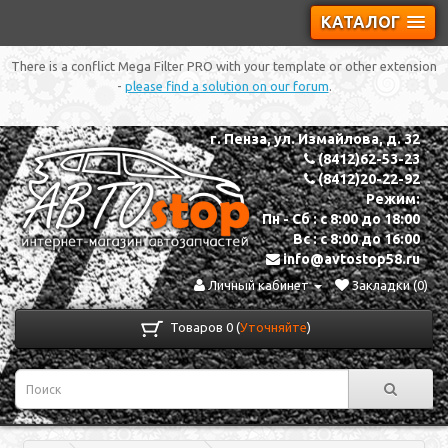
КАТАЛОГ
There is a conflict Mega Filter PRO with your template or other extension
-
please find a solution on our forum
.
г. Пенза, ул. Измайлова, д. 32
(8412)62-53-23
(8412)20-22-92
Режим:
Пн - Сб : с 8:00 до 18:00
Вс : с 8:00 до 16:00
info@avtostop58.ru
Личный кабинет
Закладки (0)
Товаров 0 (
Уточняйте
)