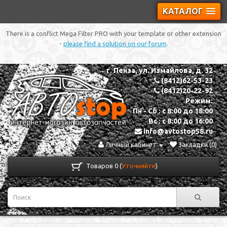
КАТАЛОГ
There is a conflict Mega Filter PRO with your template or other extension
-
please find a solution on our forum
.
г. Пенза, ул. Измайлова, д. 32
(8412)62-53-23
(8412)20-22-92
Режим:
Пн - Сб : с 8:00 до 18:00
Вс : с 8:00 до 16:00
info@avtostop58.ru
Личный кабинет
Закладки (0)
Товаров 0 (
Уточняйте
)