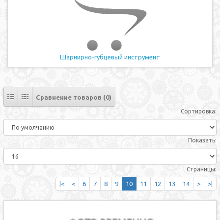
Шарнирно-губцевый инструмент
Сравнение товаров (0)
Сортировка:
Показать:
Страницы:
|<
<
6
7
8
9
10
11
12
13
14
>
>|