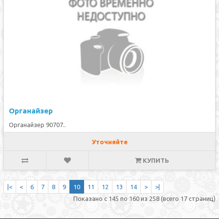
Органайзер
Органайзер 90707..
Уточняйте
КУПИТЬ
|<
<
6
7
8
9
10
11
12
13
14
>
>|
Показано с 145 по 160 из 258 (всего 17 страниц)