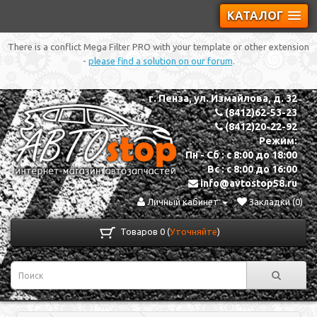
КАТАЛОГ
There is a conflict Mega Filter PRO with your template or other extension
-
please find a solution on our forum
.
г. Пенза, ул. Измайлова, д. 32
(8412)62-53-23
(8412)20-22-92
Режим:
Пн - Сб : с 8:00 до 18:00
Вс : с 8:00 до 16:00
info@avtostop58.ru
Личный кабинет
Закладки (0)
Товаров 0 (
Уточняйте
)