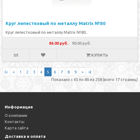
Круг лепестковый по металлу Matrix №80
Круг лепестковый по металлу Matrix №80..
86.00 руб.
90.00 руб.
КУПИТЬ
|<
<
1
2
3
4
5
6
7
8
9
>
>|
Показано с 65 по 80 из 258 (всего 17 страниц)
Информация
О компании
Контакты
Карта сайта
Доставка и оплата