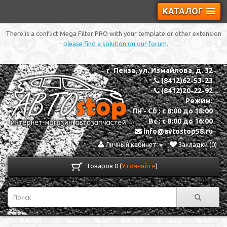
КАТАЛОГ
There is a conflict Mega Filter PRO with your template or other extension
-
please find a solution on our forum
.
г. Пенза, ул. Измайлова, д. 32
(8412)62-53-23
(8412)20-22-92
Режим:
Пн - Сб : с 8:00 до 18:00
Вс : с 8:00 до 16:00
info@avtostop58.ru
Личный кабинет
Закладки (0)
Товаров 0 (
Уточняйте
)