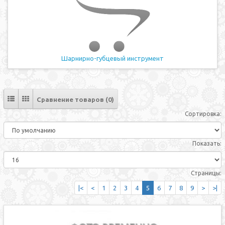
Шарнирно-губцевый инструмент
Сравнение товаров (0)
Сортировка:
Показать:
Страницы:
|<
<
1
2
3
4
5
6
7
8
9
>
>|