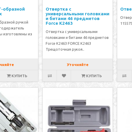
Т-образной
Отвертка с
Отве
x
универсальными головками
Отвер
и битами 46 предметов
бразной ручкой
Force К2463
115575
итодержатель
Отвертка с универсальными
ы изготовлены из
головками и битами 46 предметов
Force К2463 FORCE K2463
Трещоточная рукоя..
чняйте
Уточняйте
КУПИТЬ
КУПИТЬ