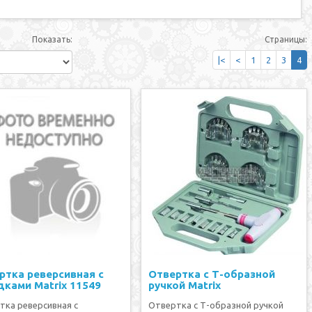
Показать:
Страницы:
|<
<
1
2
3
4
ртка реверсивная с
Отвертка с Т-образной
дками Matrix 11549
ручкой Matrix
тка реверсивная с
Отвертка с Т-образной ручкой