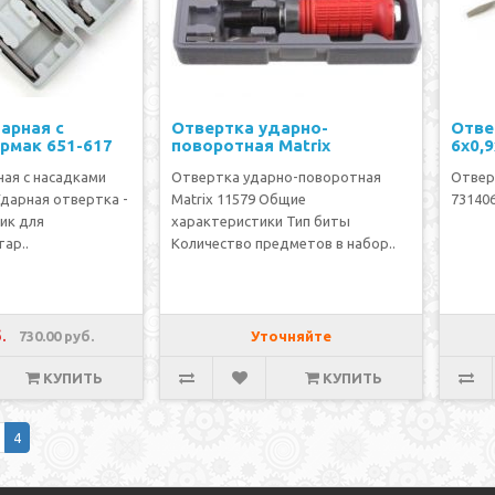
арная с
Отвертка ударно-
Отве
рмак 651-617
поворотная Matrix
6х0,
ая с насадками
Отвертка ударно-поворотная
Отвер
Ударная отвертка -
Matrix 11579 Общие
731406
ик для
характеристики Тип биты
ар..
Количество предметов в набор..
.
730.00 руб.
Уточняйте
КУПИТЬ
КУПИТЬ
4