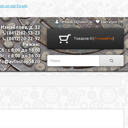
tion on our forum
.
Личный кабинет
Закладки (0)
. Измайлова, д. 32
(8412)62-53-23
(8412)20-22-92
Товаров 0 (
Уточняйте
)
Режим:
Сб : с 8:00 до 18:00
Вс : с 8:00 до 16:00
nfo@avtostop58.ru