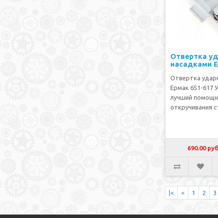
Отвертка уд
насадками Е
Отвертка ударн
Ермак 651-617 
лучший помощн
откручивания ст
690.00 руб
|<
<
1
2
3