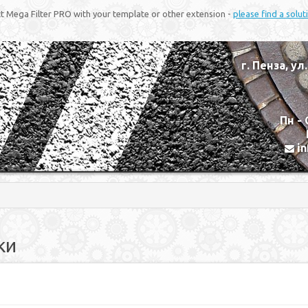
ict Mega Filter PRO with your template or other extension -
please find a solu
г. Пенза, ул
Пн - 
i
ки