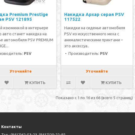
дка Premium Prestige
Накидка Архар серая PSV
ая PSV 121895
117522
ой изюминкой в интерьере
Накидки на сиденье автомобиля
о авто станет накидка на
PSV из искусственного меха с
ье автомобиля PSV PREMIUM
анималистическими принтами –
GE...
это аксессуа..
изводитель:
PSV
• Производитель:
PSV
Уточняйте
Уточняйте
КУПИТЬ
КУПИТЬ
Показано с 1 по 16 из 66 (всего 5 страниц)
Контакты
Тел.: (8412)62-53-23, (8412)20-22-92