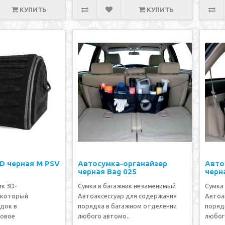
КУПИТЬ
КУПИТЬ
D черная М PSV
Автосумка-органайзер
Авто
черная Bag 025
черн
ик 3D-
Сумка в багажник незаменимый
Сумка
 который
Автоаксессуар для содержания
Автоа
док в
порядка в багажном отделении
поряд
совое
любого автомо..
любог