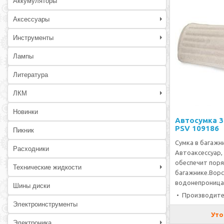
Аккумуляторы
Аксессуары
Инструменты
Лампы
Литература
ЛКМ
Новинки
Автосумка 3
PSV 109186
Пикник
Сумка в багажн
Расходники
Автоаксессуар,
обеспечит поря
Технические жидкости
багажнике.Вор
водонепроница
Шины диски
• Производите
Электроинструменты
Уто
Электроника