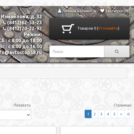
Личный кабинет
Закладки (0)
. Измайлова, д. 32
(8412)62-53-23
(8412)20-22-92
Товаров 0 (
Уточняйте
)
Режим:
Сб : с 8:00 до 18:00
Вс : с 8:00 до 16:00
nfo@avtostop58.ru
Показать:
Страницы:
1
2
3
4
5
>
>|