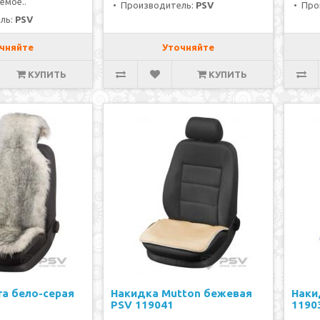
емое..
• Производитель:
PSV
• Про
ль:
PSV
чняйте
Уточняйте
КУПИТЬ
КУПИТЬ
ra бело-серая
Накидка Mutton бежевая
Наки
PSV 119041
1190