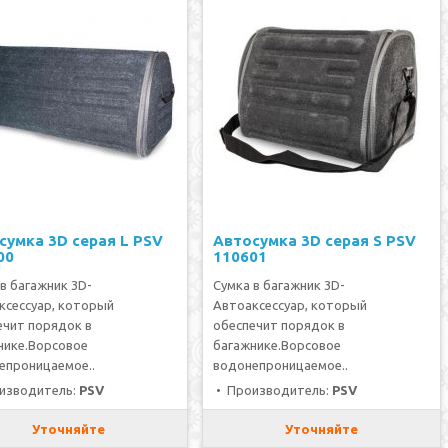
сумка 3D серая L PSV
Автосумка 3D серая S PSV
00
110601
в багажник 3D-
Сумка в багажник 3D-
ксессуар, который
Автоаксессуар, который
ечит порядок в
обеспечит порядок в
нике.Ворсовое
багажнике.Ворсовое
епроницаемое..
водонепроницаемое..
изводитель:
PSV
• Производитель:
PSV
Уточняйте
Уточняйте