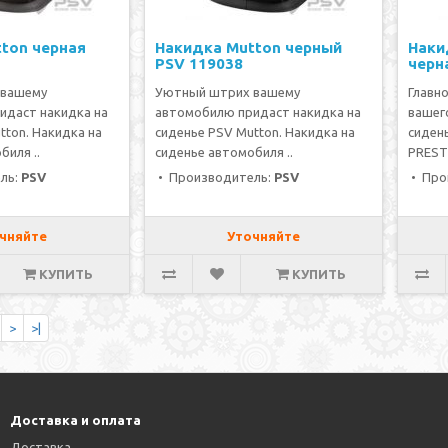
ton черная
Накидка Mutton черный
Наки
PSV 119038
черн
 вашему
Уютный штрих вашему
Главн
идаст накидка на
автомобилю придаст накидка на
вашег
tton. Накидка на
сиденье PSV Mutton. Накидка на
сиден
биля ..
сиденье автомобиля ..
PRESTI
ль:
PSV
• Производитель:
PSV
• Про
чняйте
Уточняйте
КУПИТЬ
КУПИТЬ
>
>|
Доставка и оплата
Доставка