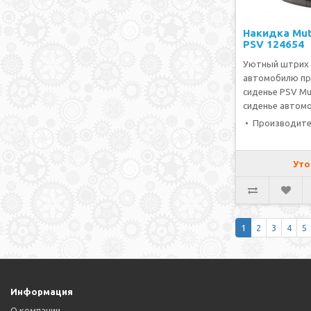
Накидка Mut
PSV 124654
Уютный штрих
автомобилю пр
сиденье PSV Mu
сиденье автомо
• Производите
Уто
1
2
3
4
5
Информация
О компании