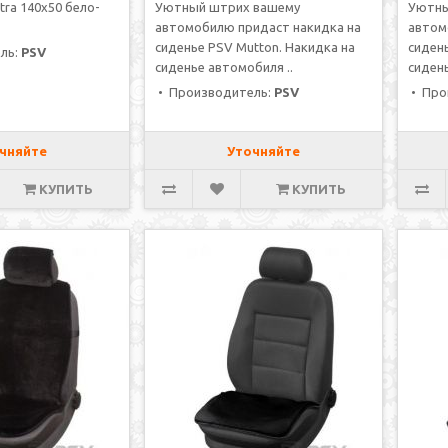
tra 140x50 бело-
Уютный штрих вашему
Уютны
автомобилю придаст накидка на
автом
сиденье PSV Mutton. Накидка на
сидень
ль:
PSV
сиденье автомобиля ..
сидень
• Производитель:
PSV
• Про
чняйте
Уточняйте
КУПИТЬ
КУПИТЬ