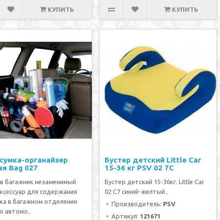
КУПИТЬ
КУПИТЬ
сумка-органайзер
Бустер детский Little Car
ая Bag 027
15-36 кг PSV 02 7С
 в багажник незаменимый
Бустер детский 15-36кг. Little Car
ксессуар для содержания
02 С7 синий-желтый..
ка в багажном отделении
• Производитель:
PSV
о автомо..
• Артикул:
121671