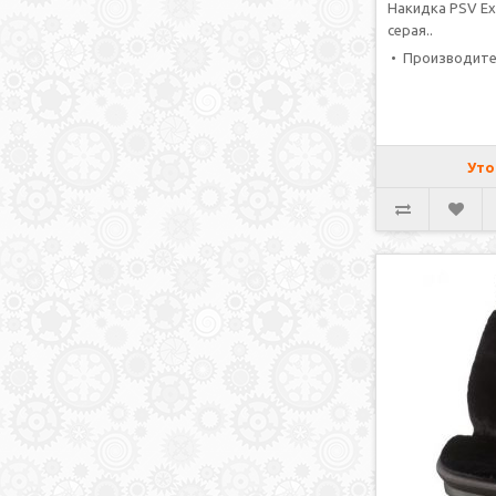
Накидка PSV Ex
серая..
• Производите
Уто