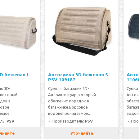
D бежевая L
Автосумка 3D бежевая S
Авто
PSV 109187
1106
ик 3D-
Сумка в багажник 3D-
Сумка 
 который
Автоаксессуар, который
Автоа
док в
обеспечит порядок в
обесп
совое
багажнике.Ворсовое
багаж
емое..
водонепроницаемое..
водон
ль:
PSV
• Производитель:
PSV
• Про
чняйте
Уточняйте