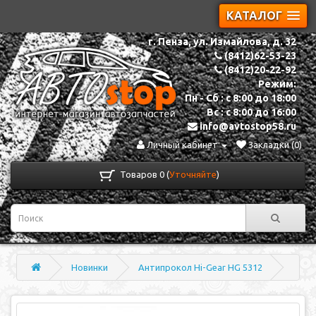
КАТАЛОГ
г. Пенза, ул. Измайлова, д. 32
(8412)62-53-23
(8412)20-22-92
Режим:
Пн - Сб : с 8:00 до 18:00
Вс : с 8:00 до 16:00
info@avtostop58.ru
Личный кабинет
Закладки (0)
Товаров 0 (
Уточняйте
)
Новинки
Антипрокол Hi-Gear HG 5312