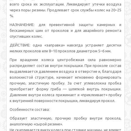
всего срока их эксплуатации. Ликвидирует утечки воздуха
через поры резины. Продлевает срок службы колес на 20–25
%.
НАЗНАЧЕНИЕ: для превентивной защиты камерных и
бескамерных шин от проколов и для аварийного ремонта
спустивших колес.
ДЕЙСТВИЕ: одна «заправка» навсегда устраняет десятки
мелких проколов или 8–10 проколов диаметром 5–6 мм.
При вращении колеса центробежная сила равномерно
распределяет состав внутри покрышки. При проколе состав
выдавливается давлением воздуха в отверстие и, благодаря
волокнистой структуре, начинает мгновенно формировать
прочную, эластичную пробку. За счет углеволокна пробка
приобретает форму гриба — шляпкой внутрь покрышки.
Давление внутри колеса прижимает и «приклеивает» пробку
к внутренней поверхности покрышки, ликвидируя прокол.
Особенности состава:
Образует эластичную, прочную пробку внутри прокола,
аналогичную «сырой резине».
Не скапливается внизу колеса при стоянке машины, не влияет