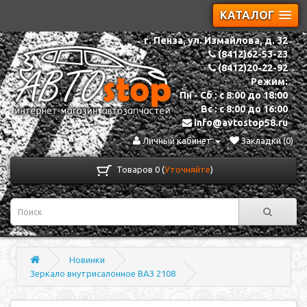
КАТАЛОГ
г. Пенза, ул. Измайлова, д. 32
(8412)62-53-23
(8412)20-22-92
Режим:
Пн - Сб : с 8:00 до 18:00
Вс : с 8:00 до 16:00
info@avtostop58.ru
Личный кабинет
Закладки (0)
Товаров 0 (
Уточняйте
)
Новинки
Зеркало внутрисалонное ВАЗ 2108