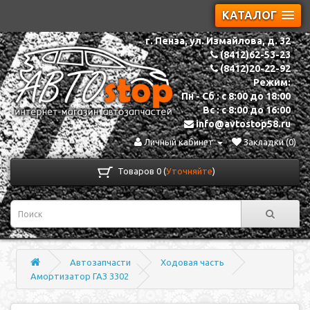
КАТАЛОГ
г. Пенза, ул. Измайлова, д. 32
(8412)62-53-23
(8412)20-22-92
Режим:
Пн - Сб : с 8:00 до 18:00
Вс : с 8:00 до 16:00
info@avtostop58.ru
Личный кабинет
Закладки (0)
Товаров 0 (
Уточняйте
)
Автозапчасти
Ходовая часть
Амортизатор ГАЗ 3302