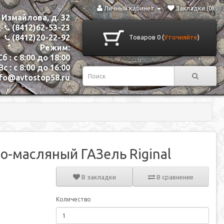
Личный кабинет
Закладки (0)
. Измайлова, д. 32
(8412)62-53-23
(8412)20-22-92
Товаров 0 (
Уточняйте
)
Режим:
Сб : с 8:00 до 18:00
Вс : с 8:00 до 16:00
nfo@avtostop58.ru
о-масляный ГАЗель Riginal
В закладки
В сравнение
Количество