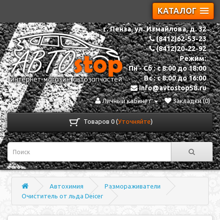
КАТАЛОГ
г. Пенза, ул. Измайлова, д. 32
(8412)62-53-23
(8412)20-22-92
Режим:
Пн - Сб : с 8:00 до 18:00
Вс : с 8:00 до 16:00
info@avtostop58.ru
Личный кабинет
Закладки (0)
Товаров 0 (
Уточняйте
)
Автохимия
Размораживатели
Очиститель от льда Deicer