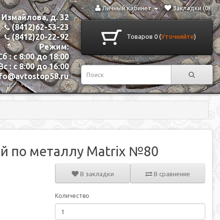
Личный кабинет
Закладки (0)
. Измайлова, д. 32
(8412)62-53-23
(8412)20-22-92
Товаров 0 (
Уточняйте
)
Режим:
Сб : с 8:00 до 18:00
Вс : с 8:00 до 16:00
nfo@avtostop58.ru
й по металлу Matrix №80
В закладки
В сравнение
Количество