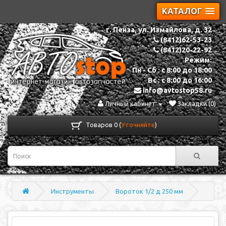
КАТАЛОГ
г. Пенза, ул. Измайлова, д. 32
(8412)62-53-23
(8412)20-22-92
Режим:
Пн - Сб : с 8:00 до 18:00
Вс : с 8:00 до 16:00
info@avtostop58.ru
Личный кабинет
Закладки (0)
Товаров 0 (
Уточняйте
)
Инструменты
Вороток 1/2 д 250 мм