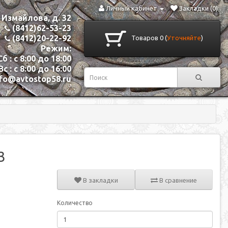
Личный кабинет
Закладки (0)
. Измайлова, д. 32
(8412)62-53-23
(8412)20-22-92
Товаров 0 (
Уточняйте
)
Режим:
Сб : с 8:00 до 18:00
Вс : с 8:00 до 16:00
nfo@avtostop58.ru
3
В закладки
В сравнение
Количество