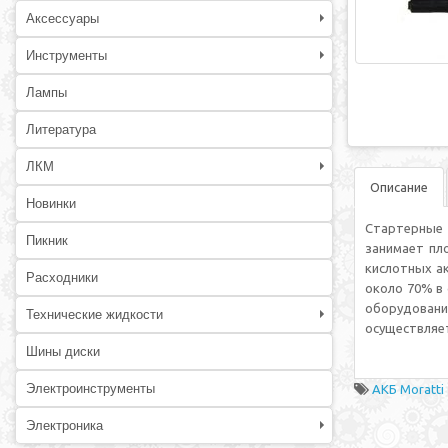
Аксессуары
Инструменты
Лампы
Литература
ЛКМ
Описание
Новинки
Стартерные а
Пикник
занимает пл
кислотных ак
Расходники
около 70% в 
оборудован
Технические жидкости
осуществляет
Шины диски
Электроинструменты
АКБ Moratti
Электроника