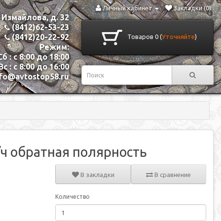
Личный кабинет
Закладки (0)
. Измайлова, д. 32
(8412)62-53-23
(8412)20-22-92
Товаров 0 (
Уточняйте
)
Режим:
Сб : с 8:00 до 18:00
Вс : с 8:00 до 16:00
nfo@avtostop58.ru
а/ч обратная полярность
В закладки
В сравнение
Количество